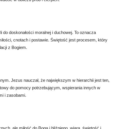
li do doskonałości moralnej i duchowej. To oznacza
iłości, cnotach i postawie. Świętość jest procesem, który
lacji z Bogiem.
nym. Jezus nauczał, że największym w hierarchii jest ten,
gotowy do pomocy potrzebującym, wspierania innych w
ami i zasobami.
ych, ale miłość do Boga i bliźniego, wiara, świętość i