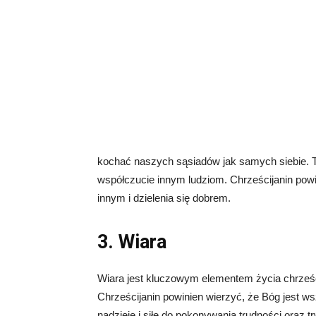
kochać naszych sąsiadów jak samych siebie. 
współczucie innym ludziom. Chrześcijanin po
innym i dzielenia się dobrem.
3. Wiara
Wiara jest kluczowym elementem życia chrześci
Chrześcijanin powinien wierzyć, że Bóg jest 
nadzieję i siłę do pokonywania trudności oraz tr