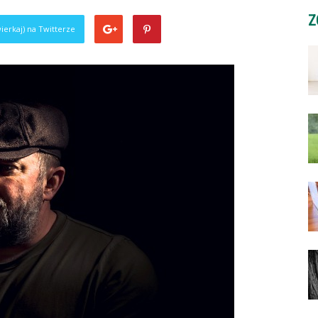
Z
ierkaj) na Twitterze