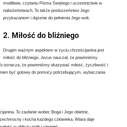
modlitwie, czytaniu Pisma Świętego i uczestnictwie w
nabożeństwach. To także posłuszeństwo Jego
przykazaniom i dążenie do pełnienia Jego woli.
2. Miłość do bliźniego
Drugim ważnym aspektem w życiu chrześcijanina jest
miłość do bliźniego. Jezus nauczał, że powinniśmy
To oznacza, że powinniśmy okazywać miłość, życzliwość i
winien być gotowy do pomocy potrzebującym, wybaczania
janina. To zaufanie wobec Boga i Jego obietnic.
wszechmocny i kocha każdego człowieka. Wiara daje
wałość w obliczu prób i cierpień.