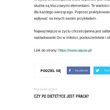
służba są kluczowymi elementami. Te wartości k
dla każdego wierzącego. Poprzez praktykowanie
wpływać na innych swoim przykładem.
Najważniejsze w życiu chrześcijanina jest odd
naśladowanie Go w miłości, posłuszeństwie i sł
Link do strony:
https://www.aipuw.pl/
PODZIEL SIĘ
Facebook
Twit
Poprzedni artykuł
CZY PO DIETETYCE JEST PRACA?