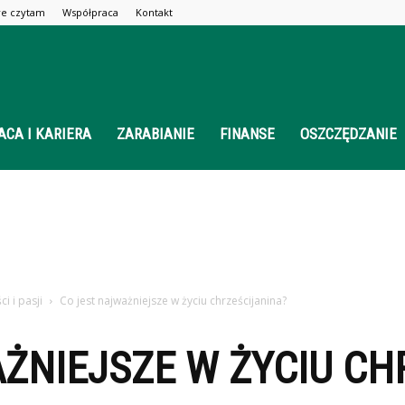
óre czytam
Współpraca
Kontakt
ACA I KARIERA
ZARABIANIE
FINANSE
OSZCZĘDZANIE
i i pasji
Co jest najważniejsze w życiu chrześcijanina?
ŻNIEJSZE W ŻYCIU CH