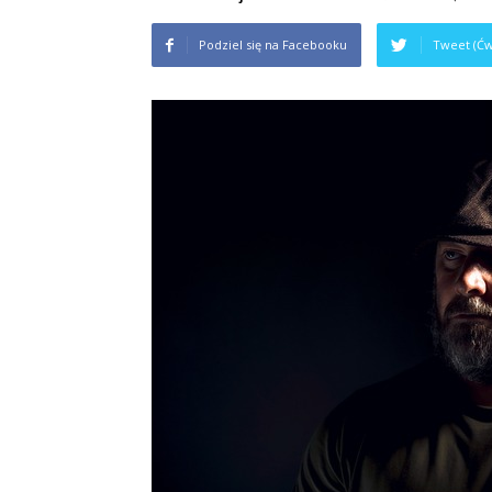
na
Podziel się na Facebooku
Tweet (Ćw
studiach