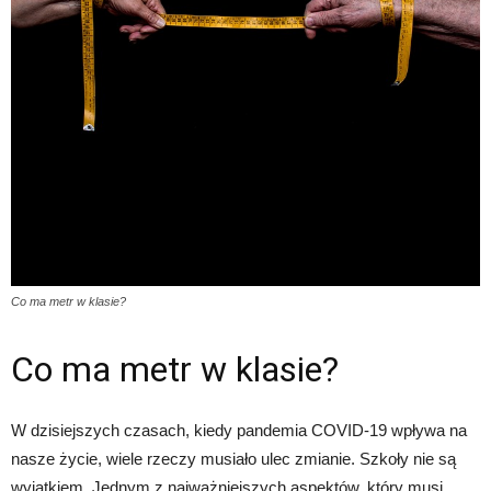
Co ma metr w klasie?
Co ma metr w klasie?
W dzisiejszych czasach, kiedy pandemia COVID-19 wpływa na
nasze życie, wiele rzeczy musiało ulec zmianie. Szkoły nie są
wyjątkiem. Jednym z najważniejszych aspektów, który musi