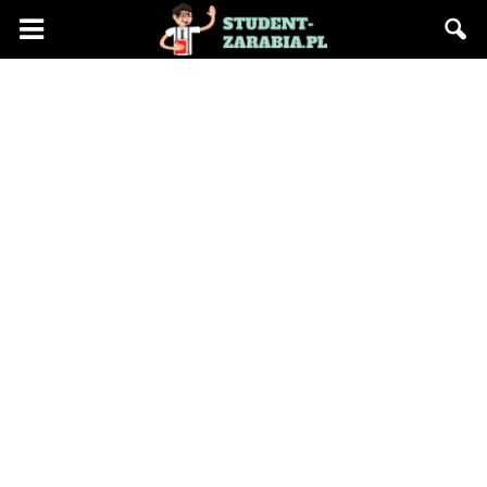
Blog
"Student
Zarabia"
–
praca
na