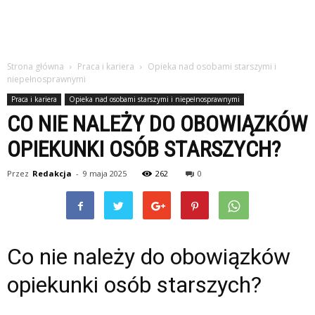
studiach
Strona główna
Praca i kariera
Opieka nad osobami starszymi i
niepełnosprawnymi
Praca i kariera
Opieka nad osobami starszymi i niepełnosprawnymi
CO NIE NALEŻY DO OBOWIĄZKÓW
OPIEKUNKI OSÓB STARSZYCH?
Przez
Redakcja
-
9 maja 2025
262
0
Co nie należy do obowiązków
opiekunki osób starszych?