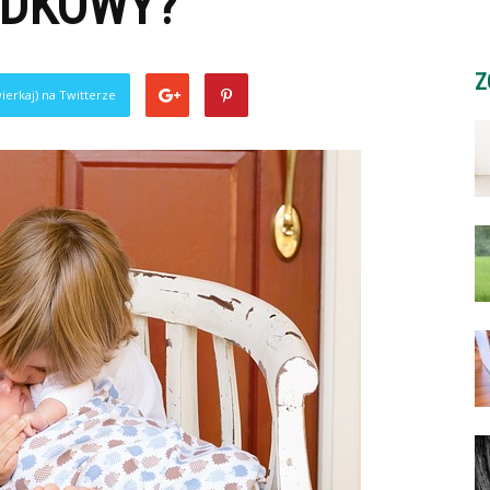
ADKOWY?
Z
ierkaj) na Twitterze