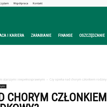
 czytam
Współpraca
Kontakt
ACA I KARIERA
ZARABIANIE
FINANSE
OSZCZĘDZANIE
i starszymi i niepełnosprawnymi
Czy opieka nad chorym członkiem rodziny 
wnymi
AD CHORYM CZŁONKIEM