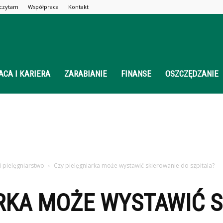
 czytam
Współpraca
Kontakt
ACA I KARIERA
ZARABIANIE
FINANSE
OSZCZĘDZANIE
 pielęgniarstwo
Czy pielęgniarka może wystawić skierowanie do szpitala?
ARKA MOŻE WYSTAWIĆ 