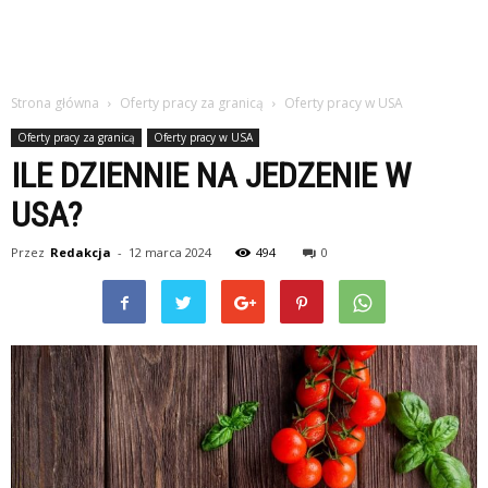
studiach
Strona główna
Oferty pracy za granicą
Oferty pracy w USA
Oferty pracy za granicą
Oferty pracy w USA
ILE DZIENNIE NA JEDZENIE W
USA?
Przez
Redakcja
-
12 marca 2024
494
0