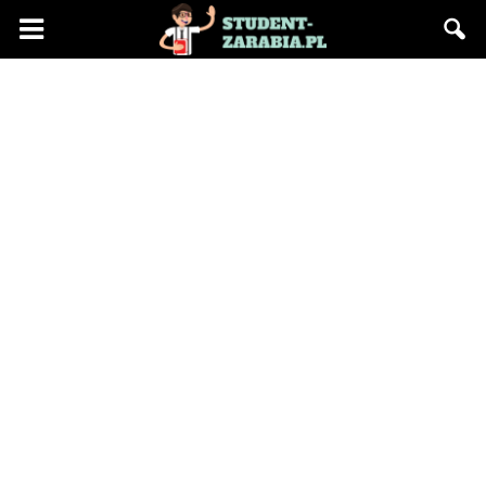
Blog
"Student
Zarabia"
–
praca
na