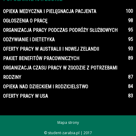
100
OPIEKA MEDYCZNA I PIELĘGNACJA PACJENTA
98
OGŁOSZENIA O PRACĘ
95
ORGANIZACJA PRACY PODCZAS PODRÓŻY SŁUŻBOWYCH
95
ODŻYWIANIE I DIETETYKA
93
OFERTY PRACY W AUSTRALII I NOWEJ ZELANDII
89
PAKIET BENEFITÓW PRACOWNICZYCH
ORGANIZACJA CZASU PRACY W ZGODZIE Z POTRZEBAMI
87
RODZINY
84
OPIEKA NAD DZIECKIEM I RODZICIELSTWO
83
OFERTY PRACY W USA
Mapa strony
© student-zarabia.pl | 2017