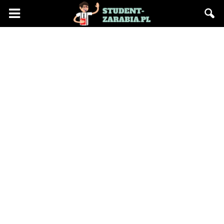
Blog
"Student
Zarabia"
–
praca
na