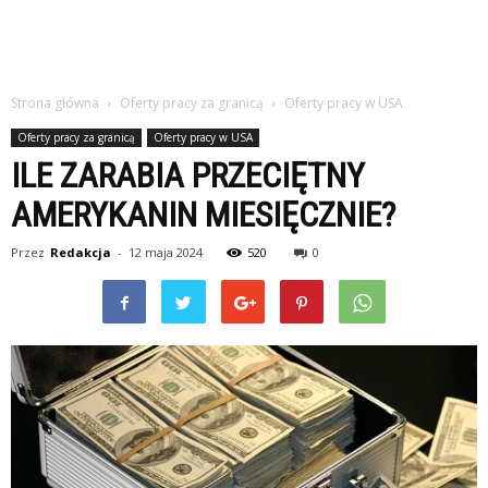
studiach
Strona główna
Oferty pracy za granicą
Oferty pracy w USA
Oferty pracy za granicą
Oferty pracy w USA
ILE ZARABIA PRZECIĘTNY
AMERYKANIN MIESIĘCZNIE?
Przez
Redakcja
-
12 maja 2024
520
0