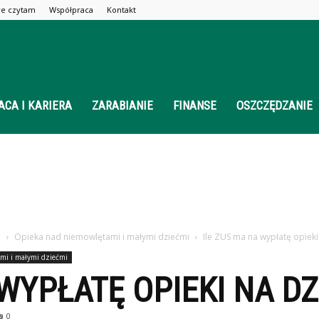
óre czytam
Współpraca
Kontakt
ACA I KARIERA
ZARABIANIE
FINANSE
OSZCZĘDZANIE
o
Opieka nad niemowlętami i małymi dziećmi
Ile ZUS ma na wypłatę opieki
mi i małymi dziećmi
 WYPŁATĘ OPIEKI NA D
0