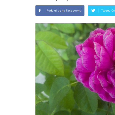
na
Podziel się na Facebooku
Tweet (Ćw
studiach