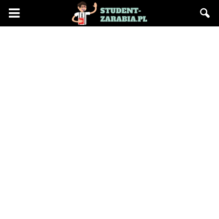
Blog
"Student
Zarabia"
–
praca
na