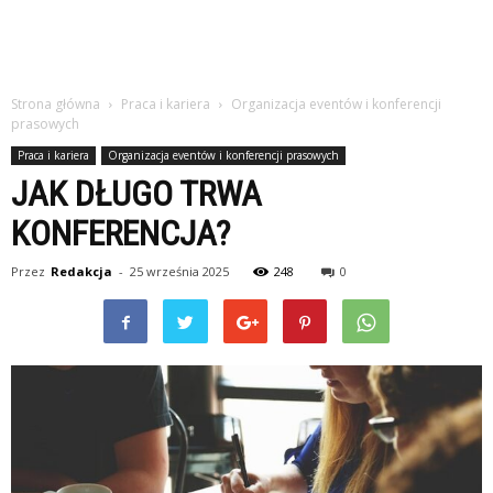
studiach
Strona główna
Praca i kariera
Organizacja eventów i konferencji
prasowych
Praca i kariera
Organizacja eventów i konferencji prasowych
JAK DŁUGO TRWA
KONFERENCJA?
Przez
Redakcja
-
25 września 2025
248
0