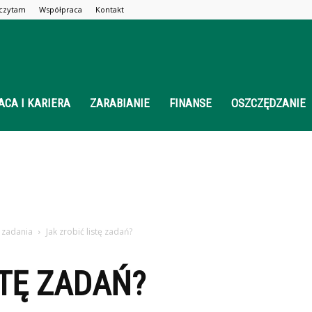
 czytam
Współpraca
Kontakt
ACA I KARIERA
ZARABIANIE
FINANSE
OSZCZĘDZANIE
i zadania
Jak zrobić listę zadań?
STĘ ZADAŃ?