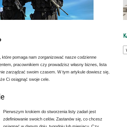
K
?
Ka
m, które pomaga nam zorganizować nasze codzienne
dentem, pracownikiem czy prowadzisz własny biznes, lista
nie zarządzać swoim czasem. W tym artykule dowiesz się,
że Ci osiągnąć swoje cele.
le
Pierwszym krokiem do stworzenia listy zadań jest
zdefiniowanie swoich celów. Zastanów się, co chcesz
osiągnąć w danym dniu, tygodniu lub miesiącu. Czy