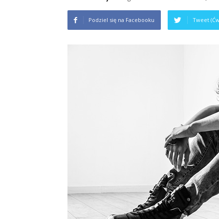
na
Podziel się na Facebooku
Tweet (Ćw
studiach