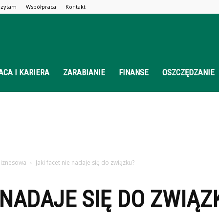
 czytam
Współpraca
Kontakt
ACA I KARIERA
ZARABIANIE
FINANSE
OSZCZĘDZANIE
biznesowa
Jaki facet nie nadaje się do związku?
 NADAJE SIĘ DO ZWIĄZ