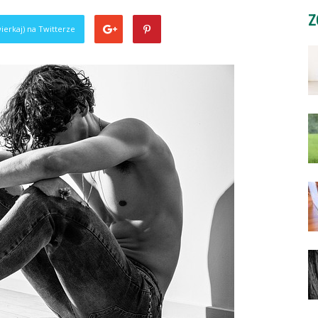
Z
ierkaj) na Twitterze