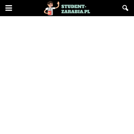
Blog
"Student
Zarabia"
–
praca
na