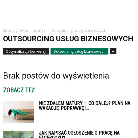
studiach
Strona główna
Biznes
Outsourcing usług biznesowych
OUTSOURCING USŁUG BIZNESOWYCH
Optymalizacja konwersji
Outsourcing usług biznesowych
Brak postów do wyświetlenia
ZOBACZ TEŻ
NIE ZDAŁEM MATURY — CO DALEJ? PLAN NA
WAKACJE, POPRAWKĘ I...
JAK NAPISAĆ OGŁOSZENIE O PRACĘ NA
FACEBOOKU?