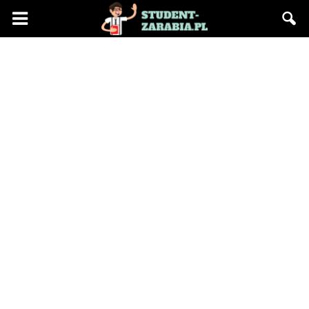
Blog
"Student
Zarabia"
–
praca
na