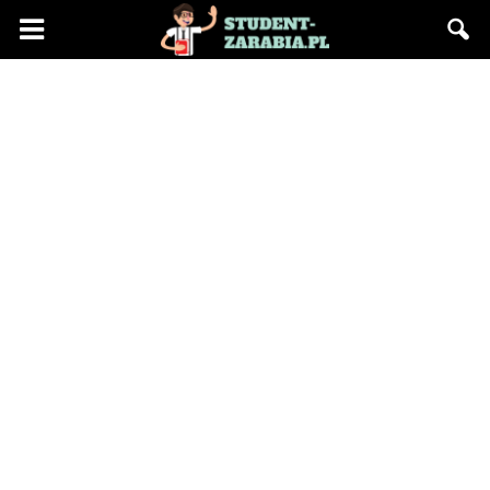
Blog
"Student
Zarabia"
–
praca
na