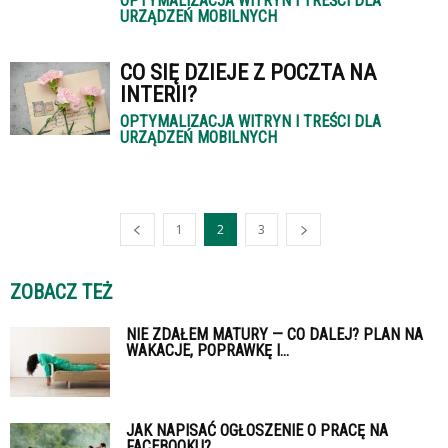
OPTYMALIZACJA WITRYN I TREŚCI DLA
URZĄDZEŃ MOBILNYCH
CO SIĘ DZIEJE Z POCZTA NA
INTERII?
OPTYMALIZACJA WITRYN I TREŚCI DLA
URZĄDZEŃ MOBILNYCH
1
2
3
ZOBACZ TEŻ
NIE ZDAŁEM MATURY — CO DALEJ? PLAN NA
WAKACJE, POPRAWKĘ I...
JAK NAPISAĆ OGŁOSZENIE O PRACĘ NA
FACEBOOKU?