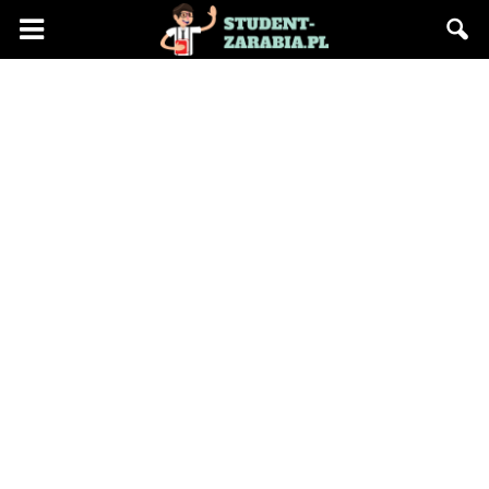
Blog
"Student
Zarabia"
–
praca
na