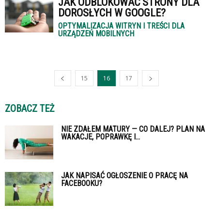
JAK ODBLOKOWAĆ STRONY DLA
DOROSŁYCH W GOOGLE?
OPTYMALIZACJA WITRYN I TREŚCI DLA
URZĄDZEŃ MOBILNYCH
15
16
17
ZOBACZ TEŻ
NIE ZDAŁEM MATURY — CO DALEJ? PLAN NA
WAKACJE, POPRAWKĘ I...
JAK NAPISAĆ OGŁOSZENIE O PRACĘ NA
FACEBOOKU?