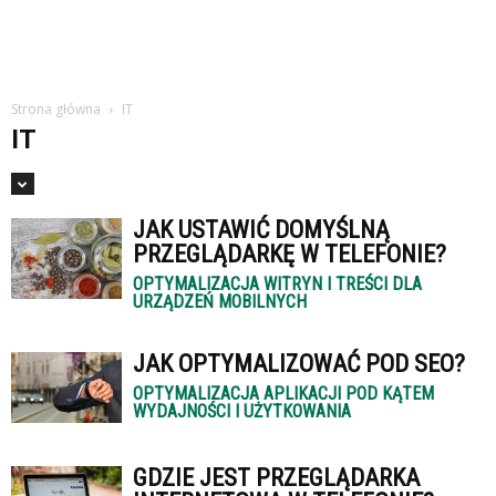
studiach
Strona główna
IT
IT
JAK USTAWIĆ DOMYŚLNĄ
PRZEGLĄDARKĘ W TELEFONIE?
OPTYMALIZACJA WITRYN I TREŚCI DLA
URZĄDZEŃ MOBILNYCH
JAK OPTYMALIZOWAĆ POD SEO?
OPTYMALIZACJA APLIKACJI POD KĄTEM
WYDAJNOŚCI I UŻYTKOWANIA
GDZIE JEST PRZEGLĄDARKA