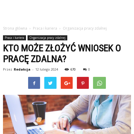
studiach
Strona główna
Praca i kariera
Organizacja pracy zdalnej
Praca i kariera
Organizacja pracy zdalnej
KTO MOŻE ZŁOŻYĆ WNIOSEK O
PRACĘ ZDALNA?
Przez
Redakcja
-
12 lutego 2024
670
0