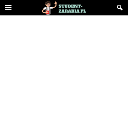
Blog
"Student
Zarabia"
–
praca
na