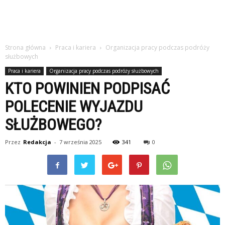
studiach
Strona główna
Praca i kariera
Organizacja pracy podczas podróży
służbowych
Praca i kariera
Organizacja pracy podczas podróży służbowych
KTO POWINIEN PODPISAĆ
POLECENIE WYJAZDU
SŁUŻBOWEGO?
Przez
Redakcja
-
7 września 2025
341
0