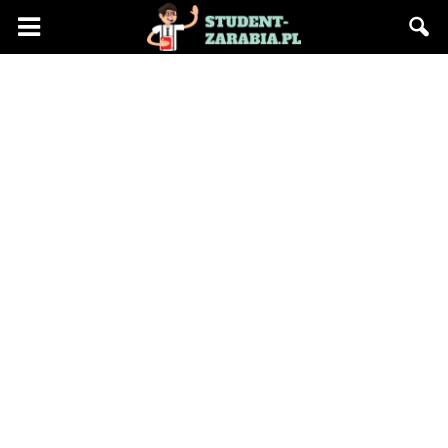
Blog
"Student
Zarabia"
–
praca
na