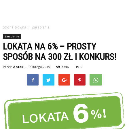
studiach
Strona główna
Zarabianie
Zarabianie
LOKATA NA 6% – PROSTY
SPOSÓB NA 300 ZŁ I KONKURS!
Przez
Antek
-
18 lutego 2015
3746
0