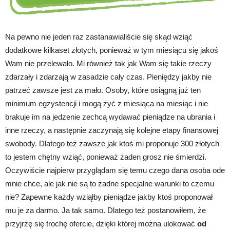
Na pewno nie jeden raz zastanawialiście się skąd wziąć
dodatkowe kilkaset złotych, ponieważ w tym miesiącu się jakoś
Wam nie przelewało. Mi również tak jak Wam się takie rzeczy
zdarzały i zdarzają w zasadzie cały czas. Pieniędzy jakby nie
patrzeć zawsze jest za mało. Osoby, które osiągną już ten
minimum egzystencji i mogą żyć z miesiąca na miesiąc i nie
brakuje im na jedzenie zechcą wydawać pieniądze na ubrania i
inne rzeczy, a następnie zaczynają się kolejne etapy finansowej
swobody. Dlatego też zawsze jak ktoś mi proponuje 300 złotych
to jestem chętny wziąć, ponieważ żaden grosz nie śmierdzi.
Oczywiście najpierw przyglądam się temu czego dana osoba ode
mnie chce, ale jak nie są to żadne specjalne warunki to czemu
nie? Zapewne każdy wziąłby pieniądze jakby ktoś proponował
mu je za darmo. Ja tak samo. Dlatego też postanowiłem, że
przyjrzę się trochę ofercie, dzięki której można ulokować
od