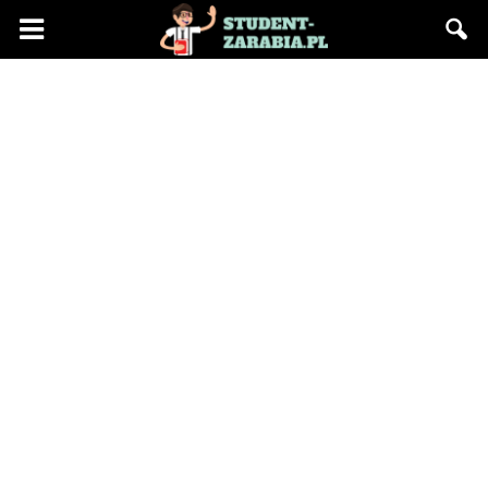
Blog
"Student
Zarabia"
–
praca
na