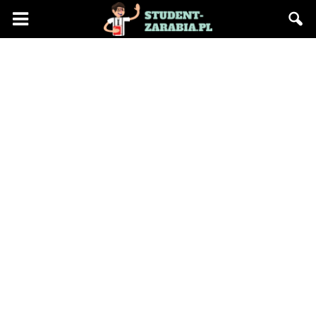
Blog
"Student
Zarabia"
–
praca
na