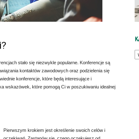
K
i?
Ka
encjach stało się niezwykle popularne. Konferencje są
awiązania kontaktów zawodowych oraz podzielenia się
iednie konferencje, które będą interesujące i
ka wskazówek, które pomogą Ci w poszukiwaniu idealnej
Pierwszym krokiem jest określenie swoich celów i
oczekiwań. Zastanów się, czego oczekujesz od