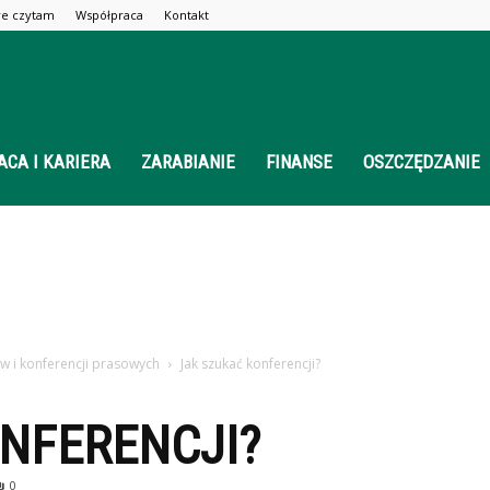
óre czytam
Współpraca
Kontakt
ACA I KARIERA
ZARABIANIE
FINANSE
OSZCZĘDZANIE
w i konferencji prasowych
Jak szukać konferencji?
NFERENCJI?
0