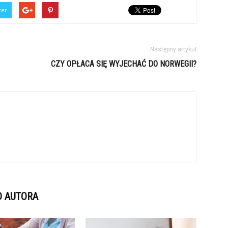
ter
Następny artykuł
CZY OPŁACA SIĘ WYJECHAĆ DO NORWEGII?
D AUTORA