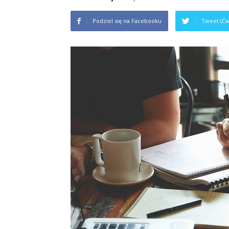
na
Podziel się na Facebooku
Tweet (Ćw
studiach