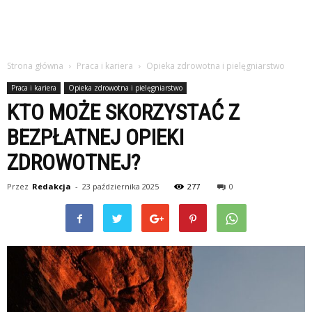
studiach
Strona główna
Praca i kariera
Opieka zdrowotna i pielęgniarstwo
Praca i kariera
Opieka zdrowotna i pielęgniarstwo
KTO MOŻE SKORZYSTAĆ Z
BEZPŁATNEJ OPIEKI
ZDROWOTNEJ?
Przez
Redakcja
-
23 października 2025
277
0