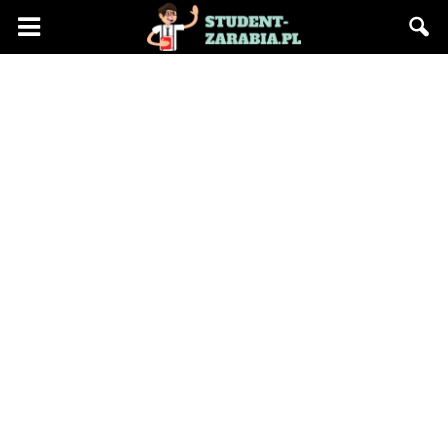
Blog
"Student
Zarabia"
–
praca
na