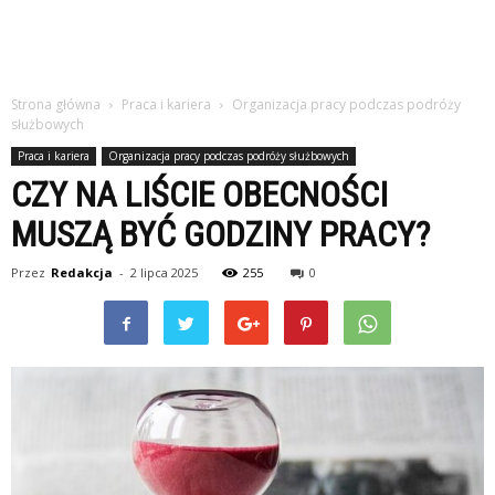
studiach
Strona główna
Praca i kariera
Organizacja pracy podczas podróży
służbowych
Praca i kariera
Organizacja pracy podczas podróży służbowych
CZY NA LIŚCIE OBECNOŚCI
MUSZĄ BYĆ GODZINY PRACY?
Przez
Redakcja
-
2 lipca 2025
255
0