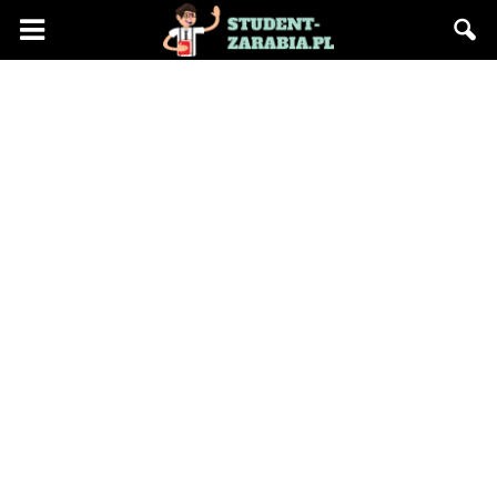
Blog
"Student
Zarabia"
–
praca
na