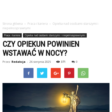
studiach
Strona główna
Praca i kariera
Opieka nad osobami starszymi i
niepełnosprawnymi
Praca i kariera
Opieka nad osobami starszymi i niepełnosprawnymi
CZY OPIEKUN POWINIEN
WSTAWAĆ W NOCY?
Przez
Redakcja
-
26 sierpnia 2025
371
0