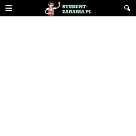
Blog
"Student
Zarabia"
–
praca
na