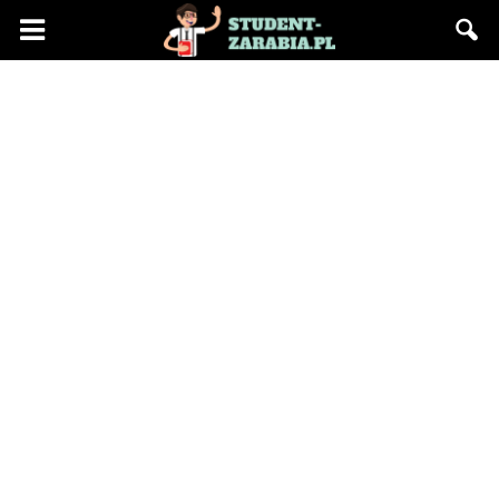
Blog
"Student
Zarabia"
–
praca
na