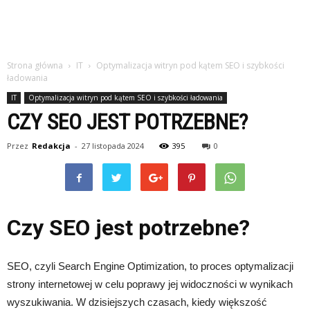
studiach
Strona główna
IT
Optymalizacja witryn pod kątem SEO i szybkości
ładowania
IT
Optymalizacja witryn pod kątem SEO i szybkości ładowania
CZY SEO JEST POTRZEBNE?
Przez
Redakcja
-
27 listopada 2024
395
0
Czy SEO jest potrzebne?
SEO, czyli Search Engine Optimization, to proces optymalizacji
strony internetowej w celu poprawy jej widoczności w wynikach
wyszukiwania. W dzisiejszych czasach, kiedy większość