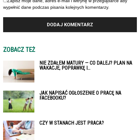
Zapisz moje dane, adres e-mail i witrynę w przeglądarce aby
wypełnić dane podczas pisania kolejnych komentarzy.
ZOBACZ TEŻ
NIE ZDAŁEM MATURY — CO DALEJ? PLAN NA
WAKACJE, POPRAWKĘ I...
JAK NAPISAĆ OGŁOSZENIE O PRACĘ NA
FACEBOOKU?
CZY W STANACH JEST PRACA?