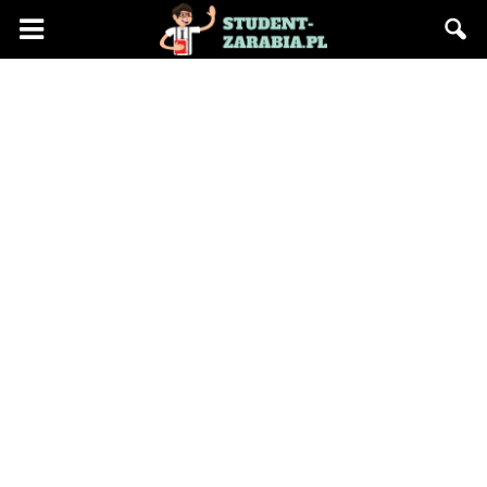
Blog
"Student
Zarabia"
–
praca
na