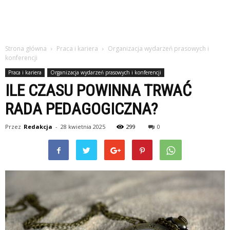
studiach
Strona główna
Praca i kariera
Organizacja wydarzeń prasowych i
konferencji
Praca i kariera
Organizacja wydarzeń prasowych i konferencji
ILE CZASU POWINNA TRWAĆ
RADA PEDAGOGICZNA?
Przez
Redakcja
-
28 kwietnia 2025
299
0