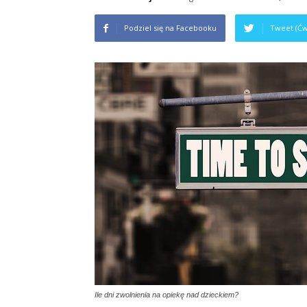
na
Podziel się na Facebooku
Tweet (Ćw
studiach
Ile dni zwolnienia na opiekę nad dzieckiem?