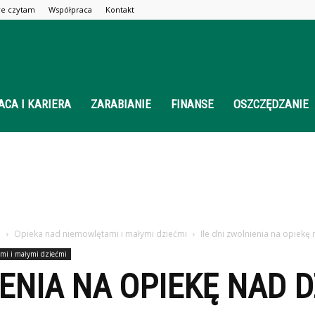
óre czytam
Współpraca
Kontakt
ACA I KARIERA
ZARABIANIE
FINANSE
OSZCZĘDZANIE
o
Opieka nad niemowlętami i małymi dziećmi
Ile dni zwolnienia na opiekę
mi i małymi dziećmi
IENIA NA OPIEKĘ NAD 