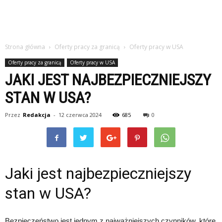
studiach
Strona główna
Oferty pracy za granicą
Oferty pracy w USA
Oferty pracy za granicą
Oferty pracy w USA
JAKI JEST NAJBEZPIECZNIEJSZY
STAN W USA?
Przez
Redakcja
-
12 czerwca 2024
685
0
Jaki jest najbezpieczniejszy
stan w USA?
Bezpieczeństwo jest jednym z najważniejszych czynników, które