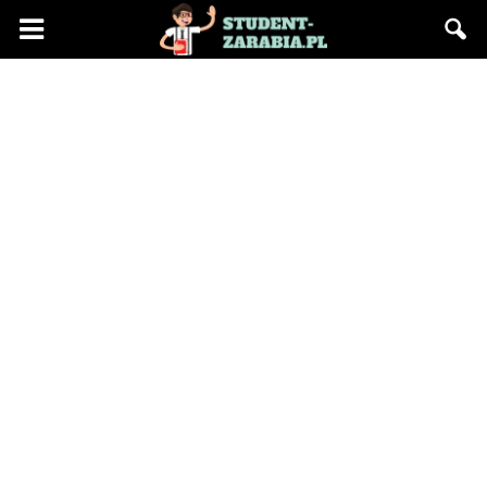
Blog
"Student
Zarabia"
–
praca
na