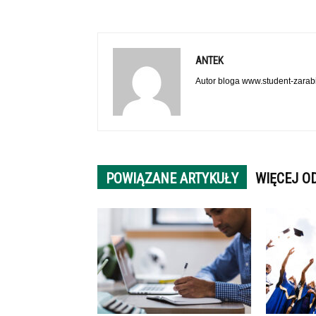
ANTEK
Autor bloga www.student-zarabi
POWIĄZANE ARTYKUŁY
WIĘCEJ O