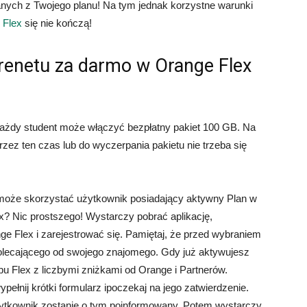
nych z Twojego planu! Na tym jednak korzystne warunki
 Flex
się nie kończą!
renetu za darmo w Orange Flex
 każdy student może włączyć bezpłatny pakiet 100 GB. Na
przez ten czas lub do wyczerpania pakietu nie trzeba się
i może skorzystać użytkownik posiadający aktywny Plan w
? Nic prostszego! Wystarczy pobrać aplikację,
 Flex i zarejestrować się. Pamiętaj, że przed wybraniem
olecającego od swojego znajomego. Gdy już aktywujesz
bu Flex z liczbymi zniżkami od Orange i Partnerów.
pełnij krótki formularz ipoczekaj na jego zatwierdzenie.
użytkownik zostanie o tym poinformowany. Potem wystarczy