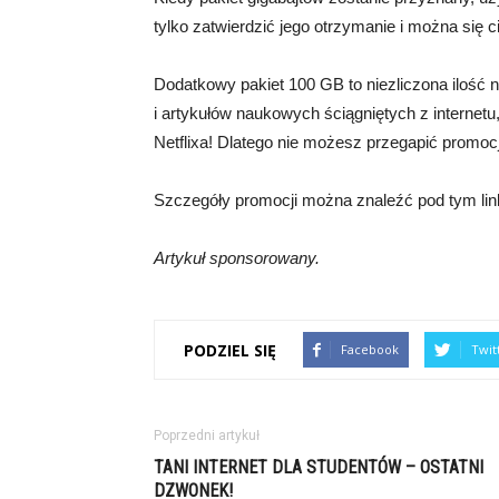
tylko zatwierdzić jego otrzymanie i można się 
Dodatkowy pakiet 100 GB to niezliczona ilość 
i artykułów naukowych ściągniętych z interne
Netflixa! Dlatego nie możesz przegapić promocj
Szczegóły promocji można znaleźć pod tym li
Artykuł sponsorowany.
PODZIEL SIĘ
Facebook
Twit
Poprzedni artykuł
TANI INTERNET DLA STUDENTÓW – OSTATNI
DZWONEK!