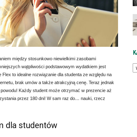
K
waniem między stosunkowo niewielkimi zasobami
Ka
mniejszych wątpliwości podstawowym wydatkiem jest
e Flex to idealne rozwiązanie dla studenta ze względu na
ternetu, brak umów a także atrakcyjną cenę. Teraz jednak
o powodu! Każdy student może otrzymać w prezencie aż
ystania przez 180 dni! W sam raz do… nauki, rzecz
em dla studentów