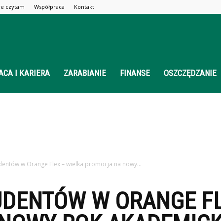
óre czytam
Współpraca
Kontakt
ACA I KARIERA
ZARABIANIE
FINANSE
OSZCZĘDZANIE
dentów w Orange Flex – wielka promocja na nowy...
UDENTÓW W ORANGE FL