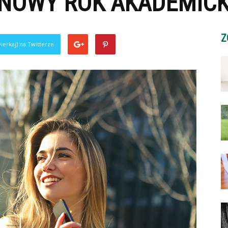
NOWY ROK AKADEMICK
Z
ierkaj) na Twitterze